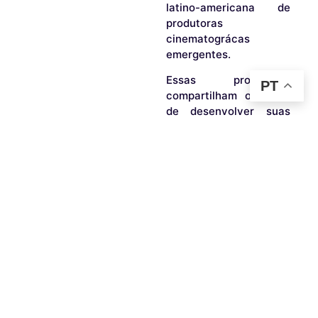
latino-americana de
produtoras
cinematográcas
emergentes.
Essas produtoras
PT
compartilham o desao
de desenvolver suas
cinematograas a partir
de contextos
descentralizados,
afastados dos grandes
polos da indústria. A
iniciativa tem como
propósito fortalecer
uma rede de
colaboração,
estimulando a
formação contínua e o
desenvolvimento de
projetos, além de